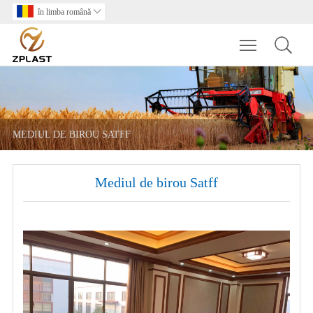
în limba română

Toggle main m
MEDIUL DE BIROU SATFF
Mediul de birou Satff