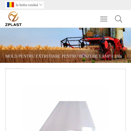
în limba română

Toggle main m
MOLD PENTRU EXTRUDARE PENTRU BENZI DE LAMPĂ DIN
PLASTIC